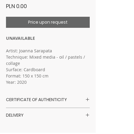
Price
PLN 0.00
Price upon request
UNAVAILABLE
Artist: Joanna Sarapata
Technique: Mixed media - oil / pastels /
collage
Surface: Cardboard
Format: 150 x 150 cm
Year: 2020
CERTIFICATE OF AUTHENTICITY
Sarapata Art Gallery has a direct
DELIVERY
collaboration with the artists themselves.
Every purchased artwork comes with a
Zakupione dzieła są wysyłane do 14 dni
hand-signed certificate of authenticity,
od zaksięgowania wpłaty, z wyjątkiem