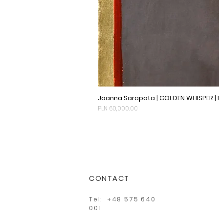
Joanna Sarapata | GOLDEN WHISPER |
Price
PLN 60,000.00
CONTACT
Tel: +48 575 640
001