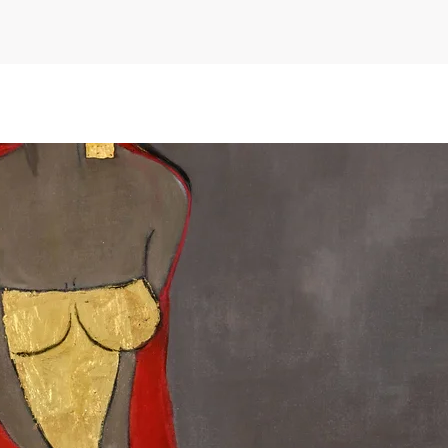
wykorzystywana prz
galerie sztuki.