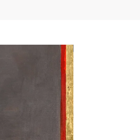
ez najlepsze światowe muzea i
NEW