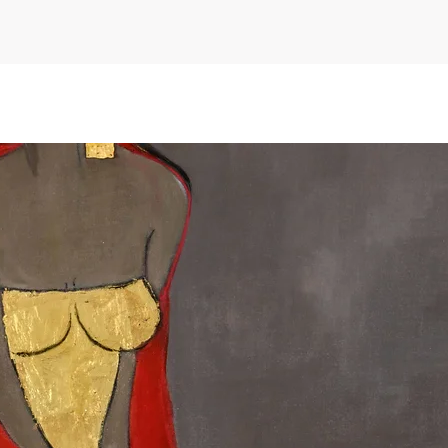
odwzorowując do per
dzieła. Dzięki trwał
lat, technika ta jes
światowe muzea i ga