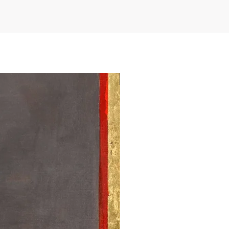
fekcji kolorystykę oryginalnego
ości wydruku sięgającej blisko 200
t wykorzystywana przez najlepsze
lerie sztuki.
NEW