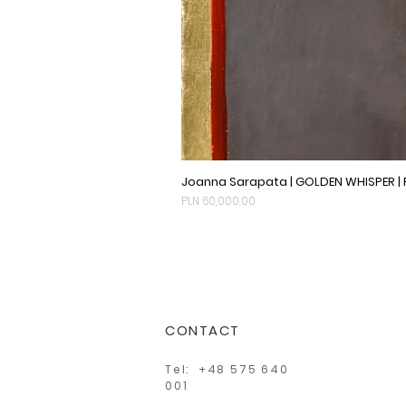
Joanna Sarapata | GOLDEN WHISPER |
Price
PLN 60,000.00
CONTACT
Tel: +48 575 640
001