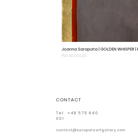
Joanna Sarapata | GOLDEN WHISPER |
Price
PLN 60,000.00
CONTACT
Tel: +48 575 640
001
contact@sarapataartgallery.com